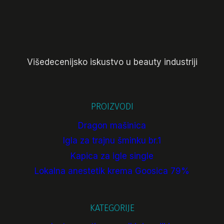
Višedecenijsko iskustvo u beauty industriji
PROIZVODI
Dragon mašinica
Igla za trajnu šminku br.1
Kapica za igle single
Lokalna anestetik krema Goosica 79%
KATEGORIJE