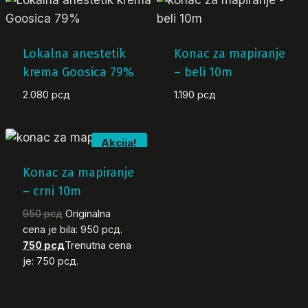
Lokalna anestetik
Konac za mapiranje
krema Goosica 79%
– beli 10m
2.080
рсд
1.190
рсд
Akcija!
Konac za mapiranje
– crni 10m
950
рсд
Originalna
cena je bila: 950 рсд.
750
рсд
Trenutna cena
je: 750 рсд.