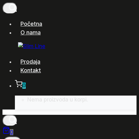
Skip
to
content
Početna
O nama
Prodaja
Kontakt
0
Nema proizvoda u korpi.
0