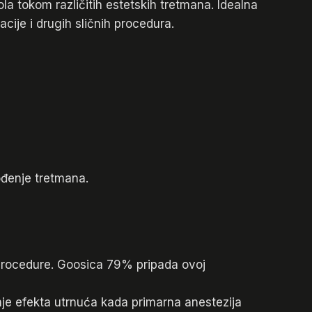
 tokom različitih estetskih tretmana. Idealna
cije i drugih sličnih procedura.
ođenje tretmana.
procedure. Goosica 79% pripada ovoj
nje efekta utrnuća kada primarna anestezija