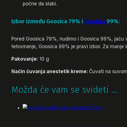
počne da slabi.
Izbor između Goosica 79% i
Goosica
99%:
Pored Goosica 79%, nudimo i Goosica 99%, jaču ve
tetoviranje, Goosica 99% je pravi izbor. Za manje
Pakovanje:
10 g
Način čuvanja anestetik kreme:
Čuvati na suvom
Možda će vam se svideti …