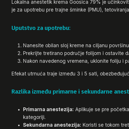
Lokalna anestetik krema Goosica 79% je učinkovita
je za upotrebu pre trajne šminke (PMU), tetoviranja
Uputstvo za upotrebu:
Nanesite obilan sloj kreme na ciljanu površinu
Prekrijte tretirano područje folijom i ostavite
Nakon navedenog vremena, uklonite foliju i pa
Efekat utrnuća traje između 3 i 5 sati, obezbeđu
Razlika između primarne i sekundarne anest
Primarna anestezija:
Aplikuje se pre početk
kategoriji.
Sekundarna anestezija:
Koristi se tokom tre