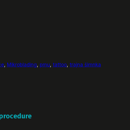
će
,
Mikroblading
,
pmu
,
tattoo
,
trajna šimnka
 procedure