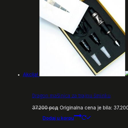
Akcija!
Dragon mašinica za trajnu šminku
37.200
рсд
Originalna cena je bila: 37.20
Dodaj u korpu