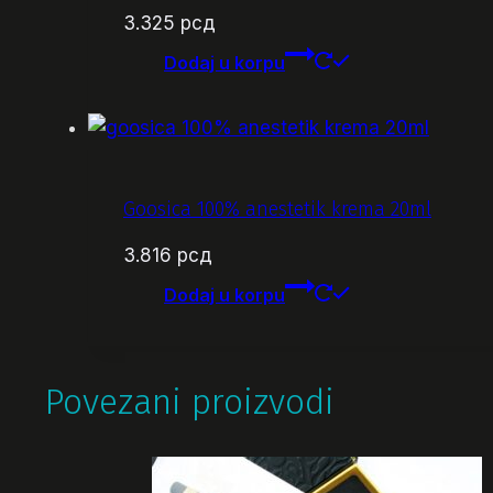
3.325
рсд
Dodaj u korpu
Goosica 100% anestetik krema 20ml
3.816
рсд
Dodaj u korpu
Povezani proizvodi