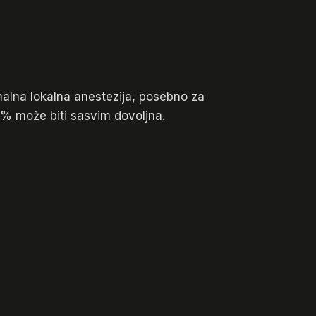
alna lokalna anestezija, posebno za
9% može biti sasvim dovoljna.