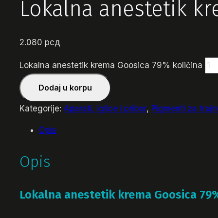
Lokalna anestetik k
2.080
рсд
Lokalna anestetik krema Goosica 79% količina
Dodaj u korpu
Kategorije:
Aparati, iglice i pribor
,
Pigmenti za traj
Opis
Opis
Lokalna anestetik krema Goosica 79%