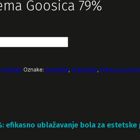
rema Goosica 79%
nu šminku
Oznake:
anestetik
,
anestezija
,
krema za utrnu
: efikasno ublažavanje bola za estetske