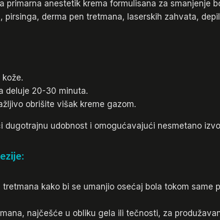
 primarna anestetik krema formulisana za smanjenje bola
, pirsinga, derma pen tretmana, laserskih zahvata, depila
 kože.
 da deluje 20-30 minuta.
žljivo obrišite višak kreme gazom.
jući dugotrajnu udobnost i omogućavajući nesmetano izv
ezije:
a tretmana kako bi se umanjio osećaj bola tokom same 
tmana, najčešće u obliku gela ili tečnosti, za produžava