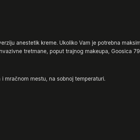
rziju anestetik kreme. Ukoliko Vam je potrebna maksim
 invazivne tretmane, poput trajnog makeupa, Goosica 7
 i mračnom mestu, na sobnoj temperaturi.