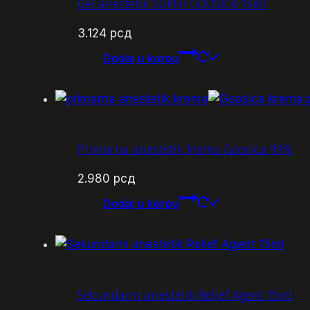
Gel anestetik SUPER GOOSICA 15ml
3.124
рсд
Dodaj u korpu
Primarna anestetik krema Goosica 99%
2.980
рсд
Dodaj u korpu
Sekundarni anestetik Relief Agent 15ml