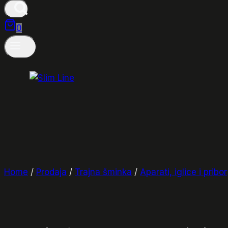
0
Home
/
Prodaja
/
Trajna šminka
/
Aparati, iglice i pribor