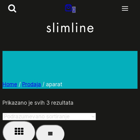
Skip
0
to
content
aparat
Home
/
Prodaja
/
aparat
Prikazano je svih 3 rezultata