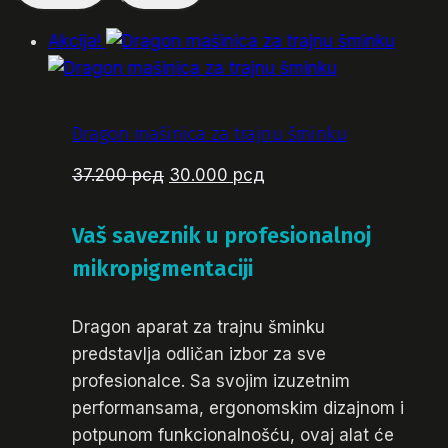
Akcija!
Dragon mašinica za trajnu šminku
Originalna
Trenutna
37.200
рсд
30.000
рсд
cena
cena
je
je:
Vaš saveznik u profesionalnoj
bila:
30.000 рсд.
mikropigmentaciji
37.200 рсд.
Dragon aparat za trajnu šminku
predstavlja odličan izbor za sve
profesionalce. Sa svojim izuzetnim
performansama, ergonomskim dizajnom i
potpunom funkcionalnošću, ovaj alat će