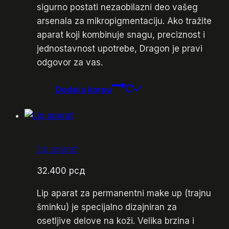
sigurno postati nezaobilazni deo vašeg
arsenala za mikropigmentaciju. Ako tražite
aparat koji kombinuje snagu, preciznost i
jednostavnost upotrebe, Dragon je pravi
odgovor za vas.
Dodaj u korpu
Lip aparat
32.400
рсд
Lip aparat za permanentni make up (trajnu
šminku) je specijalno dizajniran za
osetljive delove na koži. Velika brzina i