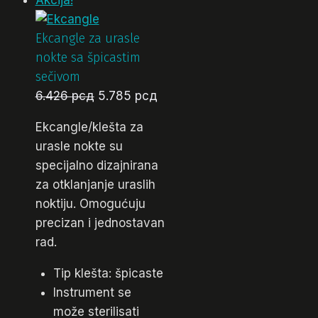
Akcija!
Ekcangle za urasle
nokte sa špicastim
sečivom
Originalna
Trenutna
6.426
рсд
5.785
рсд
cena
cena
Ekcangle/klešta za
je
je:
urasle nokte su
bila:
5.785 рсд.
specijalno dizajnirana
6.426 рсд.
za otklanjanje uraslih
noktiju. Omogućuju
precizan i jednostavan
rad.
Tip klešta: špicaste
Instrument se
može sterilisati