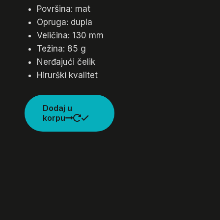
Površina: mat
Opruga: dupla
Veličina: 130 mm
Težina: 85 g
Nerđajući čelik
Hirurški kvalitet
Dodaj u
korpu