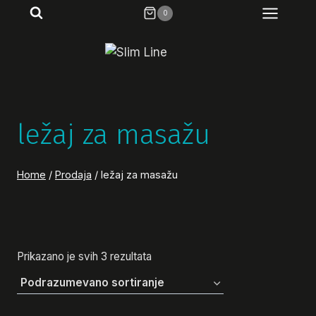
Skip
0
to
content
ležaj za masažu
Home
/
Prodaja
/
ležaj za masažu
Prikazano je svih 3 rezultata