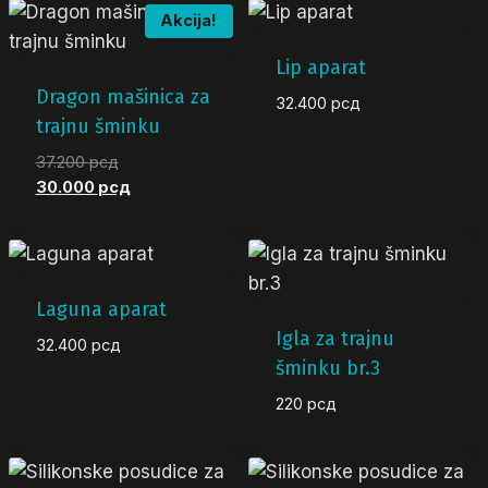
Akcija!
Lip aparat
Dragon mašinica za
32.400
рсд
trajnu šminku
Originalna
37.200
рсд
cena
Trenutna
30.000
рсд
je
cena
bila:
je:
37.200 рсд.
30.000 рсд.
Laguna aparat
Igla za trajnu
32.400
рсд
šminku br.3
220
рсд