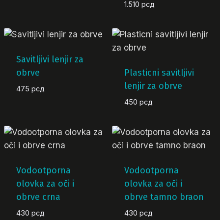
1.510
рсд
Savitljivi lenjir za
obrve
Plasticni savitljivi
lenjir za obrve
475
рсд
450
рсд
Vodootporna
Vodootporna
olovka za oči i
olovka za oči i
obrve crna
obrve tamno braon
430
рсд
430
рсд