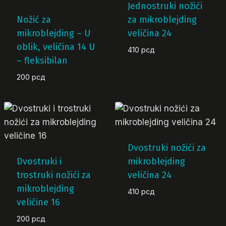
Jednostruki nožići
Nožić za
za mikroblejding
mikroblejding – U
veličina 24
oblik, veličina 14 U
410
рсд
– fleksibilan
200
рсд
Dvostruki nožići za
Dvostruki i
mikroblejding
trostruki nožići za
veličina 24
mikroblejding
410
рсд
veličine 16
200
рсд