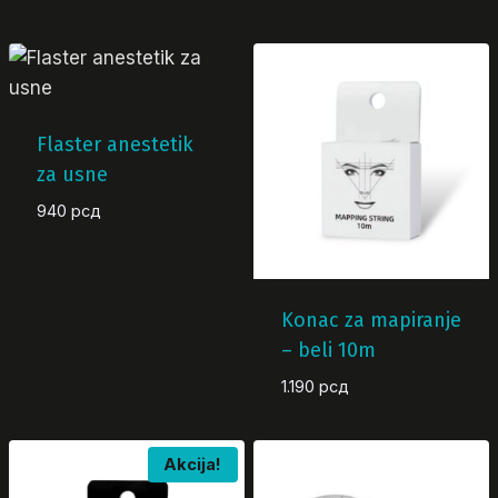
Flaster anestetik
za usne
940
рсд
Konac za mapiranje
– beli 10m
1.190
рсд
Akcija!