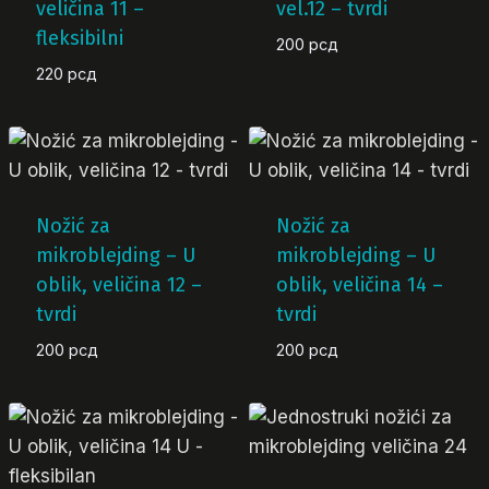
veličina 11 –
vel.12 – tvrdi
fleksibilni
200
рсд
220
рсд
Nožić za
Nožić za
mikroblejding – U
mikroblejding – U
oblik, veličina 12 –
oblik, veličina 14 –
tvrdi
tvrdi
200
рсд
200
рсд