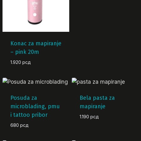
Konac za mapiranje
– pink 20m
1.920
рсд
Posuda za
Bela pasta za
microblading, pmu
mapiranje
i tattoo pribor
1.190
рсд
680
рсд