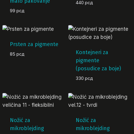
malo pakovanje
440
рсд
99
рсд
Prsten za pigmente
Kontejneri za
85
рсд
pigmente
(posudice za boje)
330
рсд
Nožić za
Nožić za
mikroblejding
mikroblejding