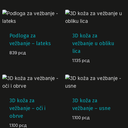
Podloga za
3D koža za
vežbanje – lateks
vežbanje u obliku
lica
839
рсд
1.135
рсд
3D koža za
3D koža za
vežbanje – oči i
vežbanje – usne
obrve
1.100
рсд
1.100
рсд