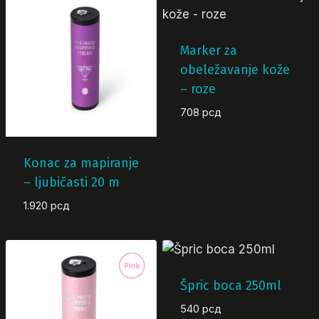
Marker za
obeležavanje kože
– roze
708
рсд
Konac za mapiranje
– ljubičasti 20 m
1.920
рсд
Špric boca 250ml
540
рсд