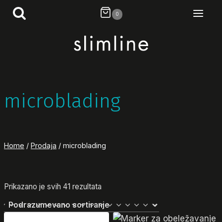
Skip
0
to
content
microblading
Home
/
Prodaja
/
microblading
Prikazano je svih 41 rezultata