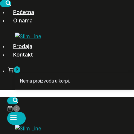
Skip
to
Početna
content
O nama
Prodaja
Kontakt
0
Nema proizvoda u korpi.
0