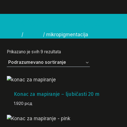
mikropigmentacija
Home
/
Prodaja
/
mikropigmentacija
Prikazano je svih 9 rezultata
Konac za mapiranje – ljubičasti 20 m
1.920
рсд