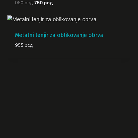
Originalna
Trenutna
950
рсд
750
рсд
cena
cena
je
je:
bila:
750 рсд.
950 рсд.
Metalni lenjir za oblikovanje obrva
955
рсд