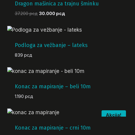
Dragon mašinica za trajnu šminku
Originalna
Trenutna
37.200
рсд
30.000
рсд
cena
cena
je
je:
bila:
30.000 рсд.
37.200 рсд.
Podloga za vežbanje – lateks
839
рсд
Konac za mapiranje – beli 10m
1.190
рсд
Akcija!
Konac za mapiranje – crni 10m