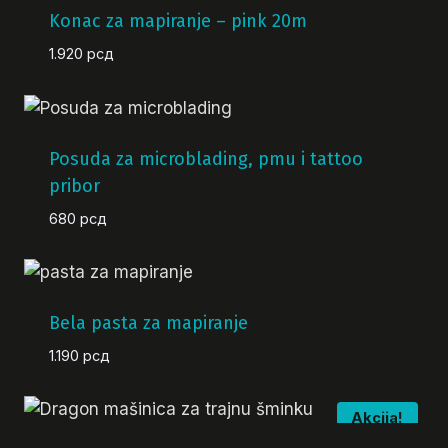
Konac za mapiranje – pink 20m
1.920
рсд
Posuda za microblading, pmu i tattoo
pribor
680
рсд
Bela pasta za mapiranje
1.190
рсд
Akcija!