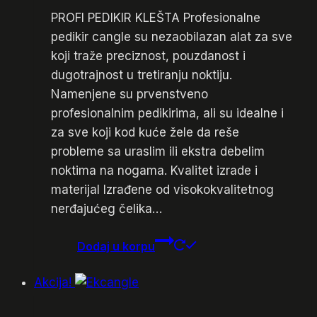
PROFI PEDIKIR KLEŠTA Profesionalne
pedikir cangle su nezaobilazan alat za sve
koji traže preciznost, pouzdanost i
dugotrajnost u tretiranju noktiju.
Namenjene su prvenstveno
profesionalnim pedikirima, ali su idealne i
za sve koji kod kuće žele da reše
probleme sa uraslim ili ekstra debelim
noktima na nogama. Kvalitet izrade i
materijal Izrađene od visokokvalitetnog
nerđajućeg čelika…
Dodaj u korpu
Akcija!