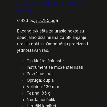
Ekcangle za urasle nokte sa špicastim
sečivom
Originalna
Trenutna
6.426
рсд
5.785
рсд
cena
cena
Ekcangle/klešta za urasle nokte su
je
je:
specijalno dizajnirana za otklanjanje
bila:
5.785 рсд.
uraslih noktiju. Omogućuju precizan i
6.426 рсд.
jednostavan rad.
Tip klešta: špicaste
Instrument se može sterilisati
Površina: mat
Opruga: dupla
Veličina: 130 mm
Težina: 85 g
Nerđajući čelik
Hirurški kvalitet