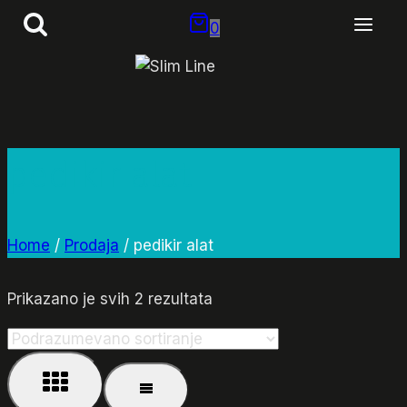
Skip
0
to
content
pedikir alat
Home
/
Prodaja
/
pedikir alat
Prikazano je svih 2 rezultata