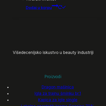
Dodaj u korpu
Višedecenijsko iskustvo u beauty industriji
Proizvodi
Dragon mašinica
Igla za trajnu šminku br.1
Kapica za igle single