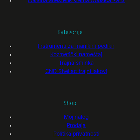
Lokalna anestetik krema Goosica 79%
Kategorije
Instrumenti za manikir i pedikir
Kozmetički nameštaj
Trajna šminka
CND Shellac trajni lakovi
Shop
Moj nalog
Prodaja
Politika privatnosti