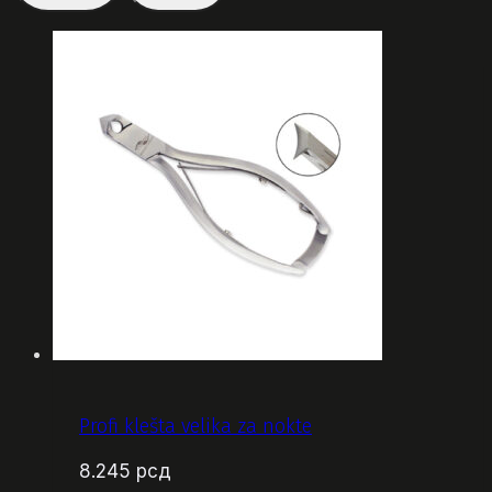
Profi klešta velika za nokte
8.245
рсд