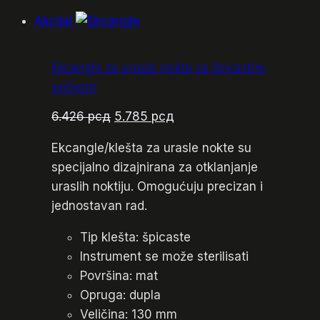
Akcija!
Ekcangle za urasle nokte sa špicastim
sečivom
Originalna
Trenutna
6.426
рсд
5.785
рсд
cena
cena
Ekcangle/klešta za urasle nokte su
je
je:
specijalno dizajnirana za otklanjanje
bila:
5.785 рсд.
uraslih noktiju. Omogućuju precizan i
6.426 рсд.
jednostavan rad.
Tip klešta: špicaste
Instrument se može sterilisati
Površina: mat
Opruga: dupla
Veličina: 130 mm