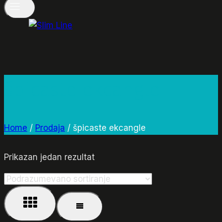
špicaste ekcangle
Home
/
Prodaja
/
špicaste ekcangle
Prikazan jedan rezultat