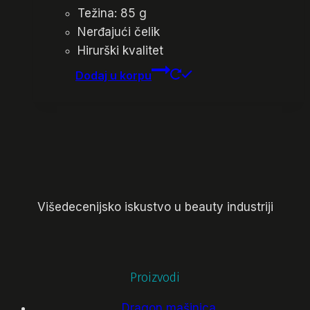
Težina: 85 g
Nerđajući čelik
Hirurški kvalitet
Dodaj u korpu
Višedecenijsko iskustvo u beauty industriji
Proizvodi
Dragon mašinica