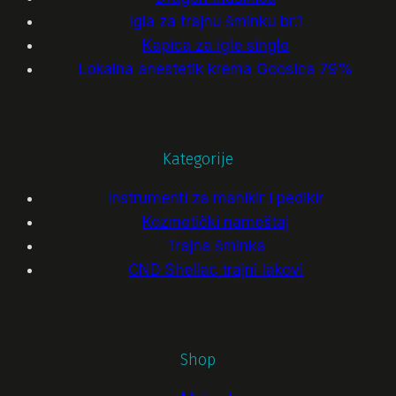
Igla za trajnu šminku br.1
Kapica za igle single
Lokalna anestetik krema Goosica 79%
Kategorije
Instrumenti za manikir i pedikir
Kozmetički nameštaj
Trajna šminka
CND Shellac trajni lakovi
Shop