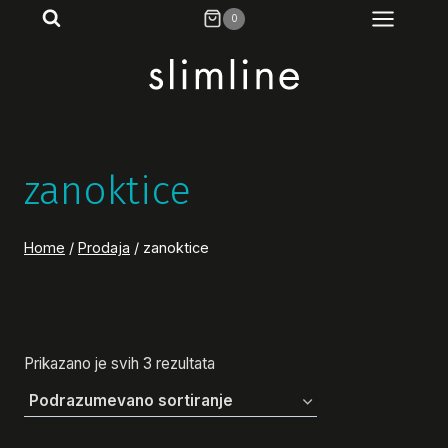
Skip
0
to
content
zanoktice
Home
/
Prodaja
/
zanoktice
Prikazano je svih 3 rezultata