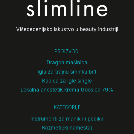
Višedecenijsko iskustvo u beauty industriji
PROIZVODI
Dragon mašinica
Igla za trajnu šminku br.1
Kapica za igle single
Lokalna anestetik krema Goosica 79%
KATEGORIJE
Instrumenti za manikir i pedikir
Kozmetički nameštaj