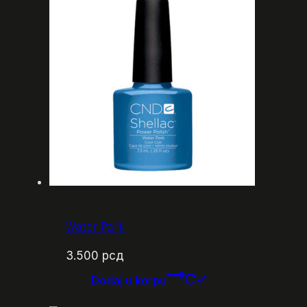
Water Park
3.500
рсд
Dodaj u korpu