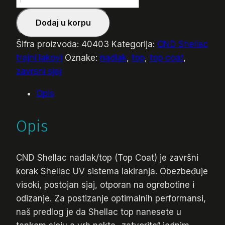
Nadlak
Dodaj u korpu
količina
Šifra proizvoda:
40403
Kategorija:
CND Shellac
trajni lakovi
Oznake:
nadlak
,
top
,
top coat
,
zavrsni sjaj
Opis
Opis
CND Shellac nadlak/top (Top Coat) je završni
korak Shellac UV sistema lakiranja. Obezbeđuje
visoki, postojan sjaj, otporan na ogrebotine i
odizanje. Za postizanje optimalnih performansi,
naš predlog je da Shellac top nanesete u