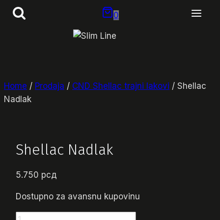
Skip
0
to
content
Home
/
Prodaja
/
CND Shellac trajni lakovi
/
Shellac
Nadlak
Shellac Nadlak
5.750
рсд
Dostupno za avansnu kupovinu
Shellac