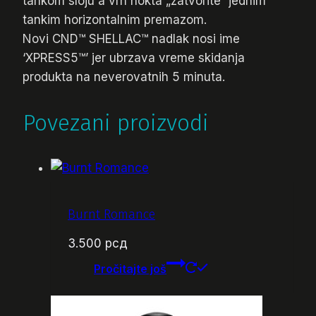
tankom sloju a vrh nokta „zatvorite“ jednim
tankim horizontalnim premazom.
Novi CND™ SHELLAC™ nadlak nosi ime
‘XPRESS5™’ jer ubrzava vreme skidanja
produkta na neverovatnih 5 minuta.
Povezani proizvodi
Burnt Romance
3.500
рсд
Pročitajte još