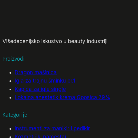
Višedecenijsko iskustvo u beauty industriji
Proizvodi
Dragon mašinica
Igla za trajnu šminku br.1
Kapica za igle single
Lokalna anestetik krema Goosica 79%
Kategorije
Instrumenti za manikir i pedikir
Kozmetički nameštaj