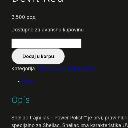
3.500
рсд
Dostupno za avansnu kupovinu
Devil
Red
Dodaj u korpu
količina
Kategorija:
CND Shellac trajni lakovi
Opis
Opis
Shellac trajni lak – Power Polish™ je prvi, pravi hi
specijalno za Shellac. Shellac ima karakteristike U