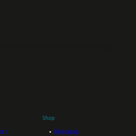
Shop
r i
Moj nalog