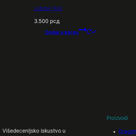
Lobster Roll
3.500
рсд
Dodaj u korpu
Proizvodi
Višedecenijsko iskustvo u
Dragon