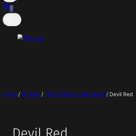
0
Home
/
Prodaja
/
CND Shellac trajni lakovi
/
Devil Red
Devil Red