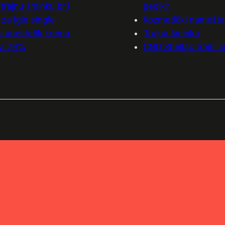
 trajnu šminku br.1
pedikir
za igle single
Kozmetički namešta
a anestetik krema
Trajna šminka
ca 79%
CND Shellac trajni l