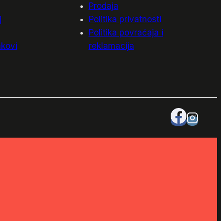
Prodaja
j
Politika privatnosti
Politika povraćaja i
akovi
reklamacija