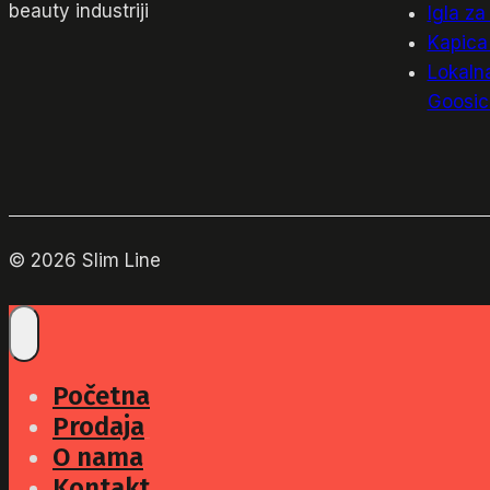
beauty industriji
Igla za
Kapica 
Lokaln
Goosi
© 2026 Slim Line
Početna
Prodaja
O nama
Kontakt