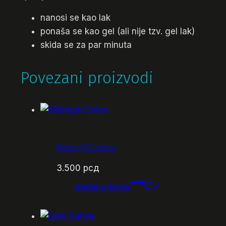
nanosi se kao lak
ponaša se kao gel (ali nije tzv. gel lak)
skida se za par minuta
Povezani proizvodi
Midnight Swim
3.500
рсд
Dodaj u korpu