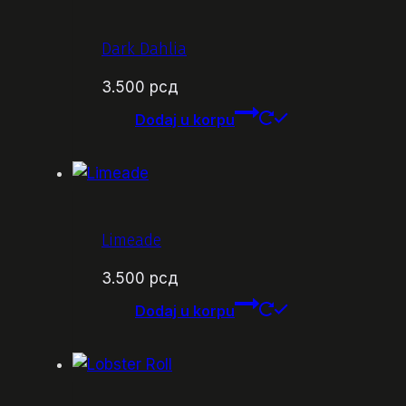
Dark Dahlia
3.500
рсд
Dodaj u korpu
Limeade
3.500
рсд
Dodaj u korpu