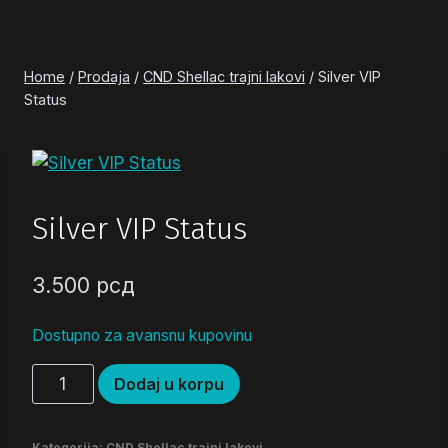
Home
/
Prodaja
/
CND Shellac trajni lakovi
/
Silver VIP
Status
Silver VIP Status
3.500
рсд
Dostupno za avansnu kupovinu
Silver
Dodaj u korpu
VIP
Status
Kategorija:
CND Shellac trajni lakovi