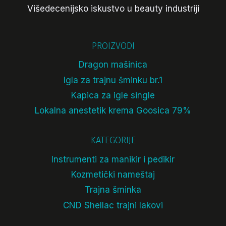
Višedecenijsko iskustvo u beauty industriji
PROIZVODI
Dragon mašinica
Igla za trajnu šminku br.1
Kapica za igle single
Lokalna anestetik krema Goosica 79%
KATEGORIJE
Instrumenti za manikir i pedikir
Kozmetički nameštaj
Trajna šminka
CND Shellac trajni lakovi