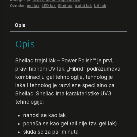
količina
Oznake:
gel lak
,
LED lak
,
Shellac
,
trajni lak
,
UV lak
Opis
Opis
Shellac trajni lak – Power Polish™ je prvi,
pravi hibridni UV lak. „Hibrid“ podrazumeva
kombinaciju gel tehnologije, tehnologije
laka i tehnologije razvijene specijalno za
Shellac. Shellac ima karakteristike UV3
tehnologije:
nanosi se kao lak
ponaša se kao gel (ali nije tzv. gel lak)
skida se za par minuta