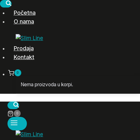
Skip
to
Početna
content
O nama
Prodaja
Kontakt
0
Nema proizvoda u korpi.
0