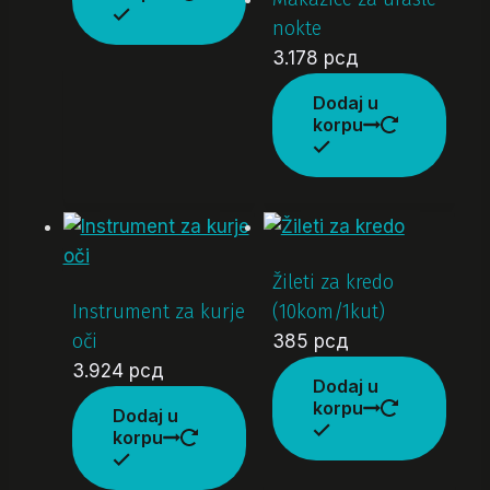
nokte
3.178
рсд
Dodaj u
korpu
Žileti za kredo
Instrument za kurje
(10kom/1kut)
oči
385
рсд
3.924
рсд
Dodaj u
korpu
Dodaj u
korpu