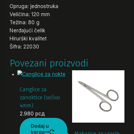
Opruga: jednostruka
Veličina: 120 mm
Težina: 80 g
Nerđajući čelik
Hirurški kvalitet
Šifra: 22030
Povezani proizvodi
Canglice za
zanoktice (sečivo
4mm)
2.980
рсд
Dodaj u
korpu
Makazice za urasle