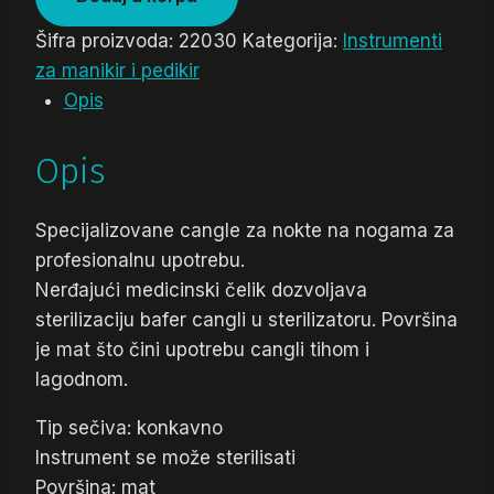
Šifra proizvoda:
22030
Kategorija:
Instrumenti
za manikir i pedikir
Opis
Opis
Specijalizovane cangle za nokte na nogama za
profesionalnu upotrebu.
Nerđajući medicinski čelik dozvoljava
sterilizaciju bafer cangli u sterilizatoru. Površina
je mat što čini upotrebu cangli tihom i
lagodnom.
Tip sečiva: konkavno
Instrument se može sterilisati
Površina: mat