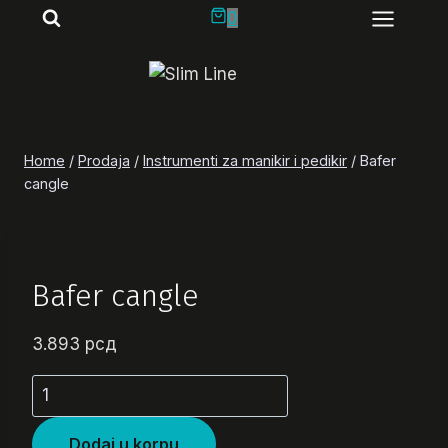
Skip
0
to
content
Home
/
Prodaja
/
Instrumenti za manikir i pedikir
/
Bafer
cangle
Bafer cangle
3.893
рсд
Bafer
cangle
količina
Dodaj u korpu