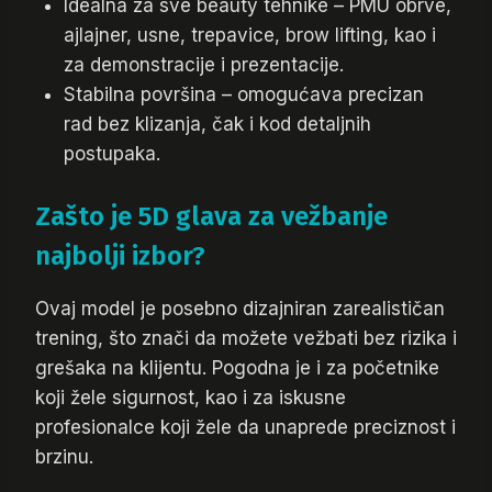
Idealna za sve beauty tehnike – PMU obrve,
ajlajner, usne, trepavice, brow lifting, kao i
za demonstracije i prezentacije.
Stabilna površina – omogućava precizan
rad bez klizanja, čak i kod detaljnih
postupaka.
Zašto je 5D glava za vežbanje
najbolji izbor?
Ovaj model je posebno dizajniran zarealističan
trening, što znači da možete vežbati bez rizika i
grešaka na klijentu. Pogodna je i za početnike
koji žele sigurnost, kao i za iskusne
profesionalce koji žele da unaprede preciznost i
brzinu.