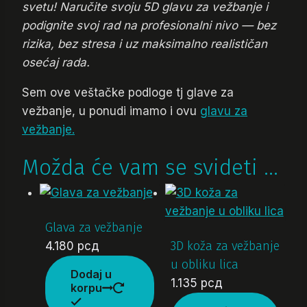
svetu! Naručite svoju 5D glavu za vežbanje i
podignite svoj rad na profesionalni nivo — bez
rizika, bez stresa i uz maksimalno realističan
osećaj rada.
Sem ove veštačke podloge tj glave za
vežbanje, u ponudi imamo i ovu
glavu za
vežbanje.
Možda će vam se svideti …
Glava za vežbanje
3D koža za vežbanje
4.180
рсд
u obliku lica
Dodaj u
1.135
рсд
korpu