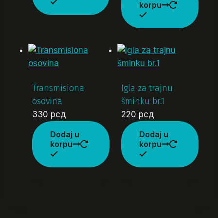
korpu
Transmisiona
Igla za trajnu
osovina
šminku br.1
330
рсд
220
рсд
Dodaj u
Dodaj u
korpu
korpu