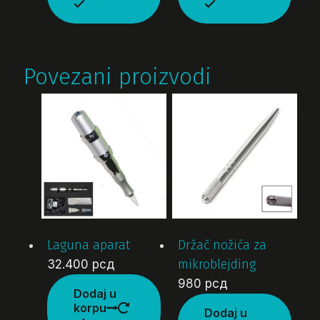
Povezani proizvodi
Laguna aparat
Držač nožića za
mikroblejding
32.400
рсд
980
рсд
Dodaj u
korpu
Dodaj u