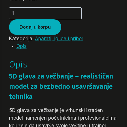
5D
glava
za
Dodaj u korpu
vežbanje
Kategorija:
Aparati, iglice i pribor
količina
Opis
Opis
5D glava za vežbanje – realističan
model za bezbedno usavršavanje
tehnika
5D glava za vežbanje je vrhunski izrađen
model namenjen početnicima i profesionalcima
koji žele da usavrše svoje veštine u trajnoj