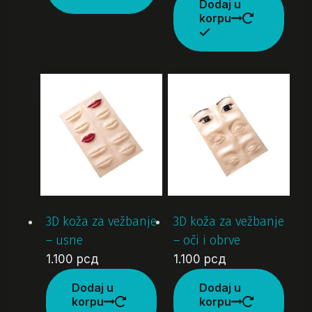
Dodaj u
korpu
3D koža za vežbanje
3D koža za vežbanje
– usne
– oči i obrve
1.100
рсд
1.100
рсд
Dodaj u
Dodaj u
korpu
korpu