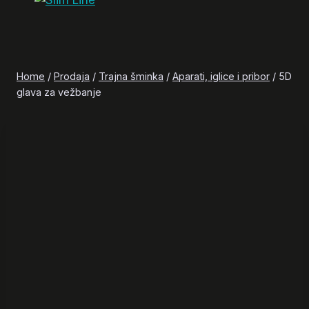
Home
/
Prodaja
/
Trajna šminka
/
Aparati, iglice i pribor
/
5D
glava za vežbanje