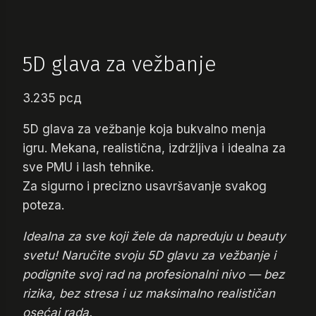
5D glava za vežbanje
3.235
рсд
5D glava za vežbanje koja bukvalno menja
igru. Mekana, realistična, izdržljiva i idealna za
sve PMU i lash tehnike.
Za sigurno i precizno usavršavanje svakog
poteza.
Idealna za sve koji žele da napreduju u beauty
svetu! Naručite svoju 5D glavu za vežbanje i
podignite svoj rad na profesionalni nivo — bez
rizika, bez stresa i uz maksimalno realističan
osećaj rada.