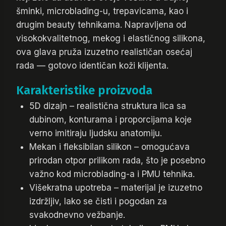
šminki, microblading-u, trepavicama, kao i
drugim beauty tehnikama. Napravljena od
visokokvalitetnog, mekog i elastičnog silikona,
ova glava pruža izuzetno realističan osećaj
rada — gotovo identičan koži klijenta.
Karakteristike proizvoda
5D dizajn – realistična struktura lica sa
dubinom, konturama i proporcijama koje
verno imitiraju ljudsku anatomiju.
Mekan i fleksibilan silikon – omogućava
prirodan otpor prilikom rada, što je posebno
važno kod microblading-a i PMU tehnika.
Višekratna upotreba – materijal je izuzetno
izdržljiv, lako se čisti i pogodan za
svakodnevno vežbanje.