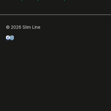
© 2026 Slim Line
Početna
Prodaja
O nama
Kontakt
Pretraga
Pretraži