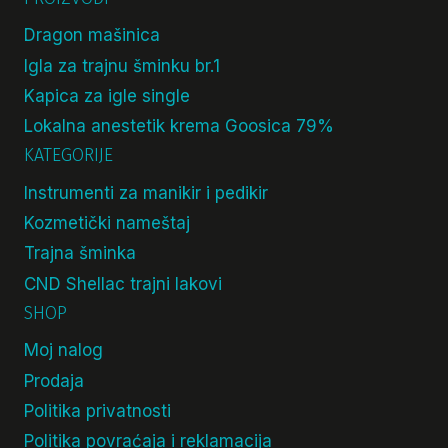
Dragon mašinica
Igla za trajnu šminku br.1
Kapica za igle single
Lokalna anestetik krema Goosica 79%
KATEGORIJE
Instrumenti za manikir i pedikir
Kozmetički nameštaj
Trajna šminka
CND Shellac trajni lakovi
SHOP
Moj nalog
Prodaja
Politika privatnosti
Politika povraćaja i reklamacija