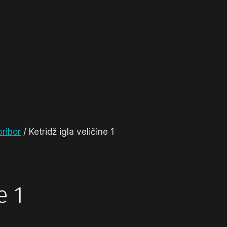
pribor
/
Ketridž igla veličine 1
e 1