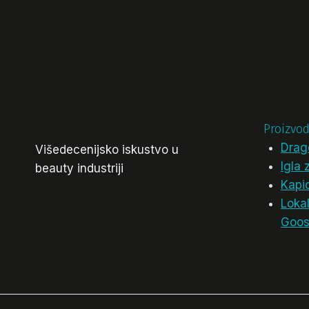
Proizvod
Drag
Višedecenijsko iskustvo u
Igla 
beauty industriji
Kapic
Loka
Goos