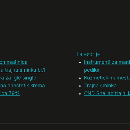
i
Kategorije
on mašinica
Instrumenti za manik
za trajnu šminku br.1
pedikir
a za igle single
Kozmetički namešta
lna anestetik krema
Trajna šminka
ica 79%
CND Shellac trajni l