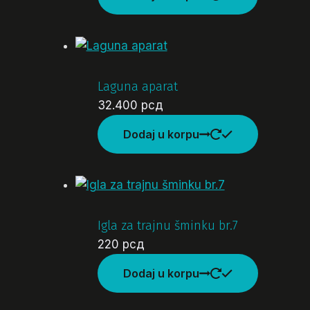
Laguna aparat
32.400
рсд
Dodaj u korpu
Igla za trajnu šminku br.7
220
рсд
Dodaj u korpu