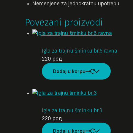
Nemenjene za jednokratnu upotrebu
Povezani proizvodi
Igla za trajnu šminku br.6 ravna
220
рсд
Dodaj u korpu
Igla za trajnu šminku br.3
220
рсд
Dodaj u korpu