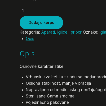
Ketridž
igla
veličine
Dodaj u korpu
1
Kategorija:
Aparati, iglice i pribor
Oznake:
igl
količina
Opis
Opis
Osnovne karakteristike:
Vrhunski kvalitet i u skladu sa međunaro
Odlična stabilnost, manje vibracija
Napravljene od medicinskog nerđajućeg č
Sterilisane Gama zracima
Pojedinačno pakovane