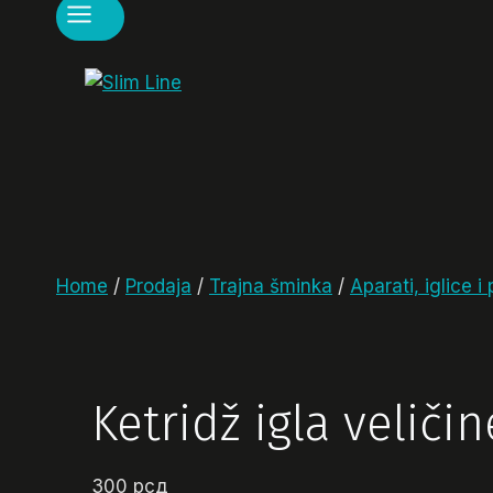
Home
/
Prodaja
/
Trajna šminka
/
Aparati, iglice i 
Ketridž igla veličin
300
рсд