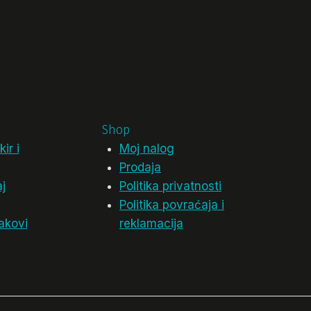
Shop
ir i
Moj nalog
Prodaja
j
Politika privatnosti
Politika povraćaja i
akovi
reklamacija