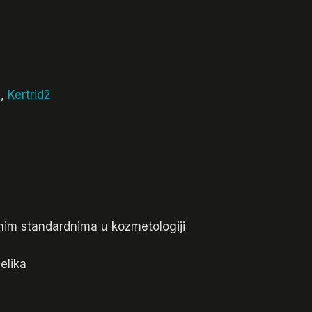
a
,
Kertridž
dnim standardnima u kozmetologiji
elika