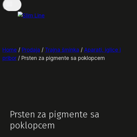
Home
/
Prodaja
/
Trajna šminka
/
Aparati, iglice i
pribor
/
Prsten za pigmente sa poklopcem
Prsten za pigmente sa
poklopcem