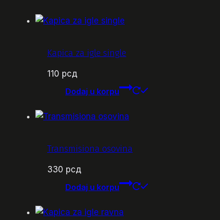
Kapica za igle single
110
рсд
Dodaj u korpu
Transmisiona osovina
330
рсд
Dodaj u korpu