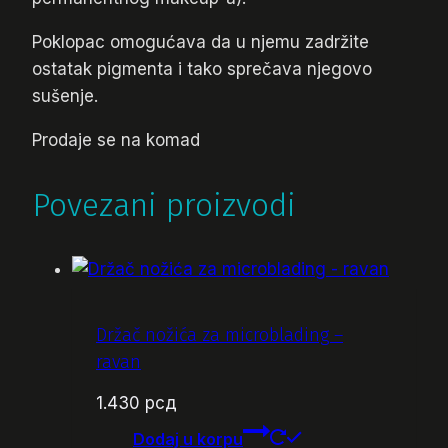
Poklopac omogućava da u njemu zadržite
ostatak pigmenta i tako sprečava njegovo
sušenje.
Prodaje se na komad
Povezani proizvodi
Držač nožića za microblading –
ravan
1.430
рсд
Dodaj u korpu