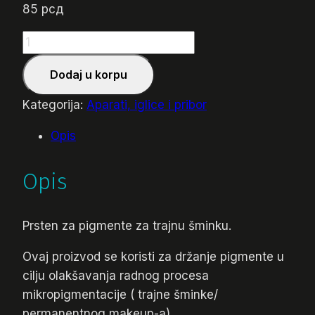
85
рсд
Prsten
za
Dodaj u korpu
pigmente
sa
Kategorija:
Aparati, iglice i pribor
poklopcem
količina
Opis
Opis
Prsten za pigmente za trajnu šminku.
Ovaj proizvod se koristi za držanje pigmente u
cilju olakšavanja radnog procesa
mikropigmentacije ( trajne šminke/
permanentnog makeup-a).