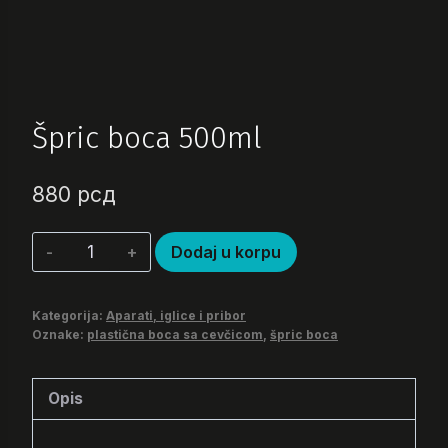
Špric boca 500ml
880
рсд
Špric
Dodaj u korpu
boca
500ml
Kategorija:
Aparati, iglice i pribor
količina
Oznake:
plastična boca sa cevčicom
,
špric boca
Opis