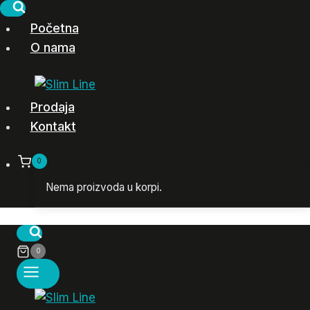
Skip
to
Početna
content
O nama
Prodaja
Kontakt
0
Nema proizvoda u korpi.
0