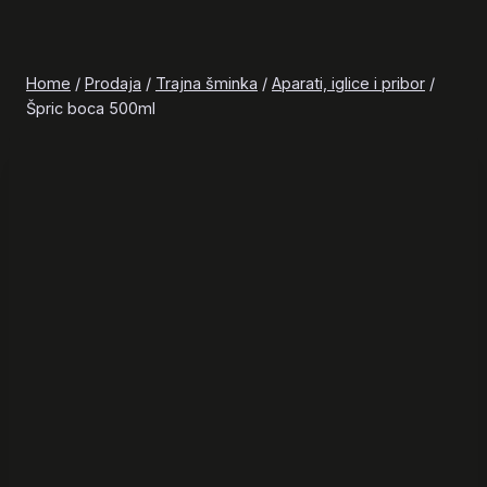
Home
/
Prodaja
/
Trajna šminka
/
Aparati, iglice i pribor
/
Špric boca 500ml