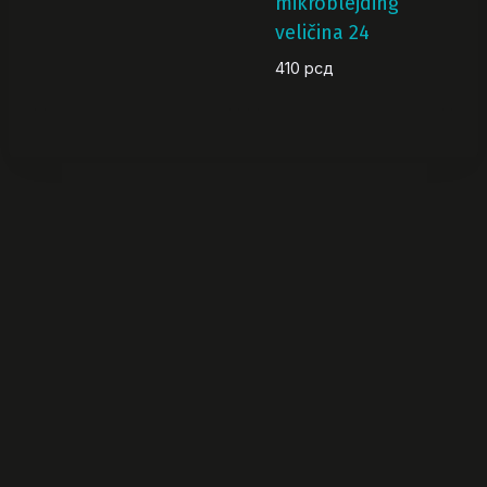
mikroblejding
veličina 24
410
рсд