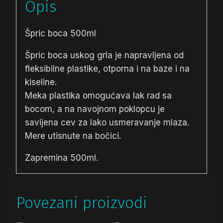
Opis
Špric boca 500ml
Špric boca uskog grla je napravljena od
fleksibilne plastike, otporna i na baze i na
kiseline.
Meka plastika omogućava lak rad sa
bocom, a na navojnom poklopcu je
savijena cev za lako usmeravanje mlaza.
Mere utisnute na bočici.
Zapremina 500ml.
Povezani proizvodi