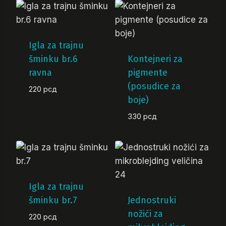
Igla za trajnu
šminku br.6
Kontejneri za
ravna
pigmente
(posudice za
220
рсд
boje)
330
рсд
Igla za trajnu
šminku br.7
Jednostruki
nožići za
220
рсд