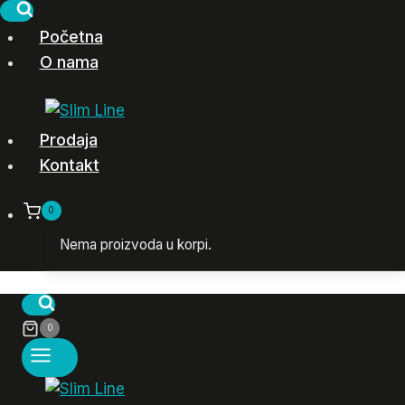
Skip
to
Početna
content
O nama
Prodaja
Kontakt
0
Nema proizvoda u korpi.
0