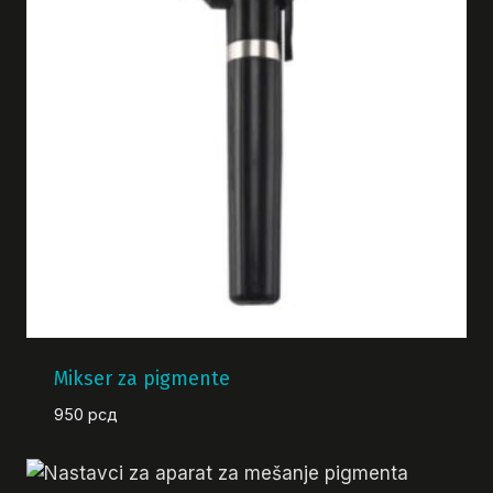
Mikser za pigmente
950
рсд