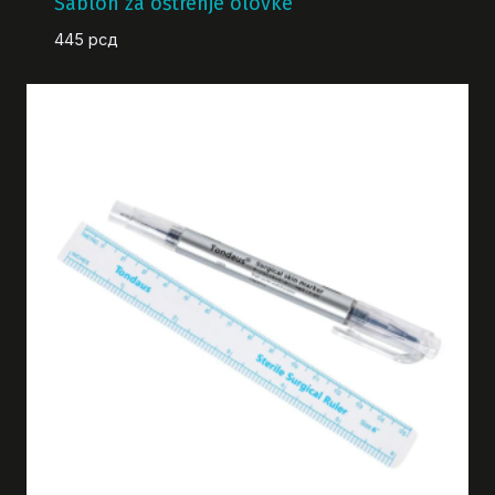
Šablon za oštrenje olovke
445
рсд