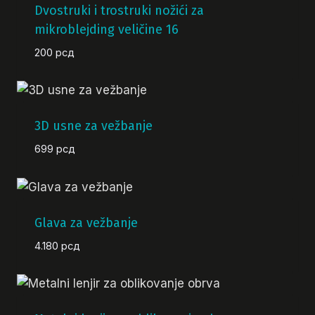
Dvostruki i trostruki nožići za
mikroblejding veličine 16
200
рсд
3D usne za vežbanje
699
рсд
Glava za vežbanje
4.180
рсд