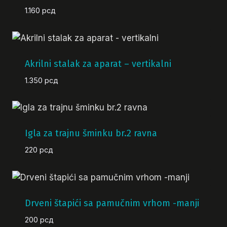
1.160
рсд
Akrilni stalak za aparat – vertikalni
1.350
рсд
Igla za trajnu šminku br.2 ravna
220
рсд
Drveni štapići sa pamučnim vrhom -manji
200
рсд