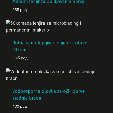
Metalni lenjir za oblikovanje obrva
955
рсд
Rolna samolepljivih lenjira za obrve –
50kom
1.145
рсд
Vodootporna olovka za oči i obrve
srednje braon
430
рсд