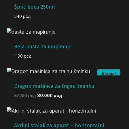
22.530 рсд.
Špric boca 250ml
540
рсд
Bela pasta za mapiranje
1.190
рсд
Akcija!
Dragon mašinica za trajnu šminku
Originalna
Trenutna
37.200
рсд
30.000
рсд
cena
cena
je
je:
bila:
30.000 рсд.
37.200 рсд.
Akrilni stalak za aparat – horizontalni