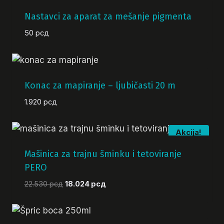
Nastavci za aparat za mešanje pigmenta
50
рсд
Konac za mapiranje – ljubičasti 20 m
1.920
рсд
Akcija!
Mašinica za trajnu šminku i tetoviranje
PERO
Originalna
Trenutna
22.530
рсд
18.024
рсд
cena
cena
je
je:
bila:
18.024 рсд.