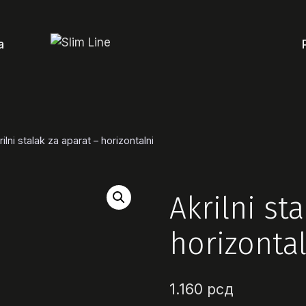
a
rilni stalak za aparat – horizontalni
Akrilni st
horizontal
1.160
рсд