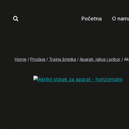
Skip
to
Početna
O nam
content
Home
/
Prodaja
/
Trajna šminka
/
Aparati, iglice i pribor
/
Ak