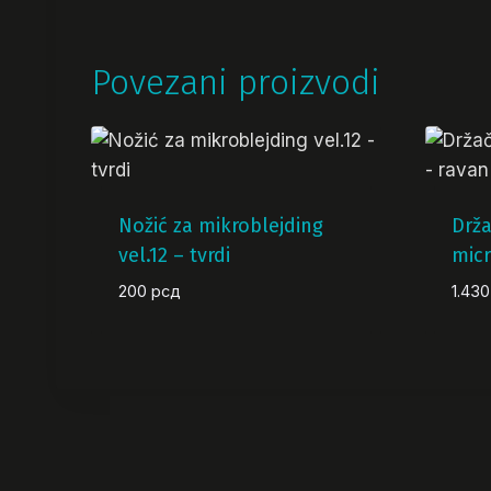
Povezani proizvodi
Nožić za mikroblejding
Drža
vel.12 – tvrdi
micr
200
рсд
1.43