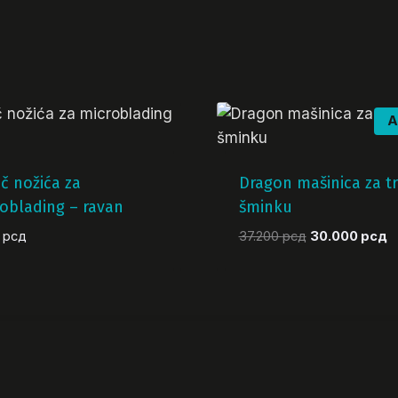
A
č nožića za
Dragon mašinica za t
oblading – ravan
šminku
Originalna
T
0
рсд
37.200
рсд
30.000
рсд
cena
c
je
je
bila:
3
37.200 рсд.