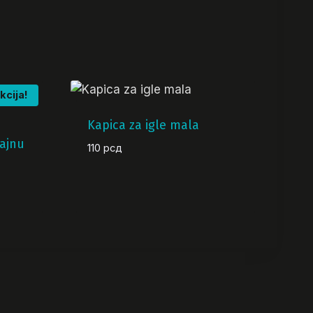
kcija!
Kapica za igle mala
rajnu
110
рсд
renutna
ena
:
0.000 рсд.