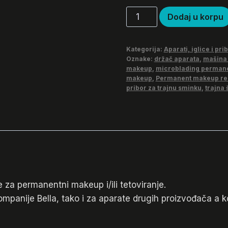
Akrilni
Dodaj u korpu
stalak
za
Kategorija:
Aparati, iglice i pri
aparat
Oznake:
držač aparata
,
mašina 
-
makeup
,
microblading perman
makeup
,
Permanent makeup rel
horizontalni
pribor za trajnu sminku
,
trajna
količina
 za permanentni makeup i/ili tetoviranje.
anije Bella, tako i za aparate drugih proizvođača a koj