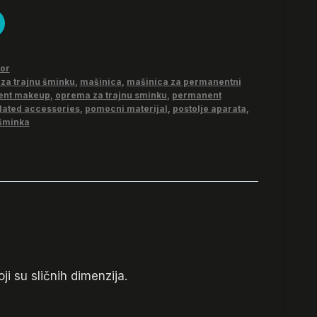
bor
za trajnu šminku
,
mašinica
,
mašinica za permanentni
ent makeup
,
oprema za trajnu sminku
,
permanent
ated accessories
,
pomocni materijal
,
postolje aparata
,
 šminka
i su sličnih dimenzija.